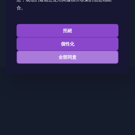
寰越AI 小程序
微信客服
合。
© 2026
HKEPA · 香港教育促進會
| All Rights Reserved | Powered
by
Amazon Corporation Limited
拒絕
隱私政策
個性化
全部同意
繁體中文
简体中文
(
簡體中文
)